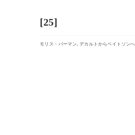
コ
ン
テ
[25]
ン
ツ
へ
モリス・バーマン, デカルトからベイトソン
ス
キ
ッ
プ