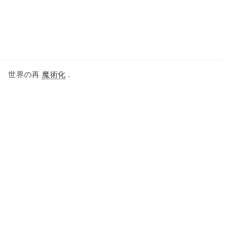
へ 世界の再
魔術化
.