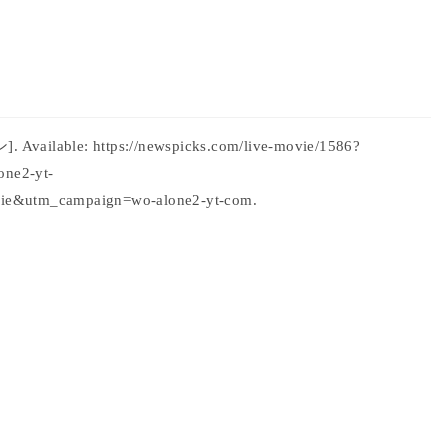
 Available: https://newspicks.com/live-movie/1586?
one2-yt-
e&utm_campaign=wo-alone2-yt-com.