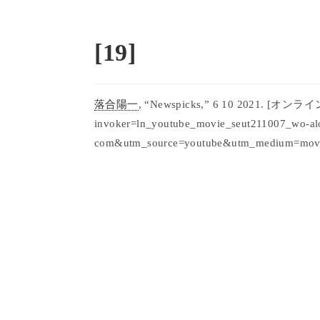
コ
ン
テ
[19]
ン
ツ
へ
落合陽一
, “Newspicks,” 6 10 2021. [オンライン].
ス
invoker=ln_youtube_movie_seut211007_wo-al
キ
com&utm_source=youtube&utm_medium=movi
ッ
プ