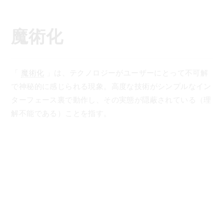
コ
ン
テ
魔術化
ン
ツ
へ
「
魔術化
」は、テクノロジーがユーザーにとって不可解
ス
で神秘的に感じられる現象。高度な技術がシンプルなイン
キ
ターフェース裏で動作し、その実態が隠蔽されている（理
ッ
解不能である）ことを指す。
プ