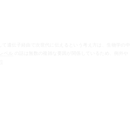
して遺伝子経由で次世代に伝えるという考え方は、生物学の中
レベル
の話は無数の複雑な要因が関係しているため、例外や
2]