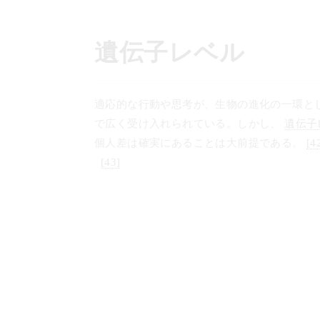
コ
ン
テ
遺伝子レベル
ン
ツ
へ
適応的な行動や思考が、生物の進化の一環と
ス
で広く受け入れられている。しかし、
遺伝子
キ
個人差は確実にあることは大前提である。
[4
ッ
[43]
プ