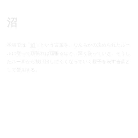
コ
ン
テ
沼
ン
ツ
へ
本稿では「
沼
」という言葉を、なんらかの決められたルー
ス
ルに従って頑張れば頑張るほど、深く嵌っていき、そうし
キ
たルールから抜け出しにくくなっていく様子を表す言葉と
ッ
して使用する。
プ