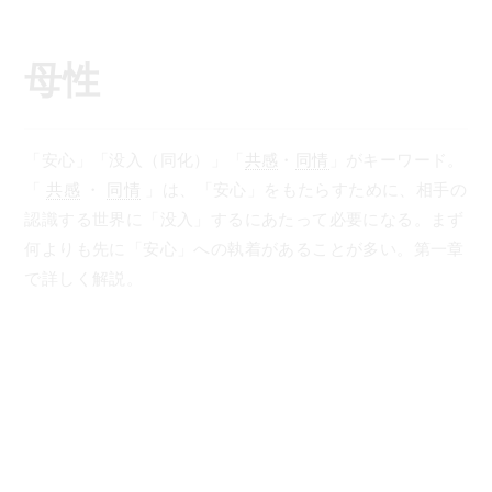
コ
ン
テ
母性
ン
ツ
へ
「安心」「没入（同化）」「
共感
・
同情
」がキーワード。
ス
「
共感
・
同情
」は、「安心」をもたらすために、相手の
キ
認識する世界に「没入」するにあたって必要になる。まず
ッ
何よりも先に「安心」への執着があることが多い。第一章
プ
で詳しく解説。