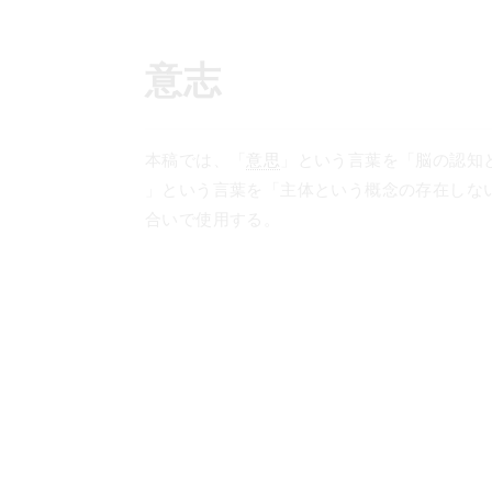
コ
ン
テ
意志
ン
ツ
へ
本稿では、「
意思
」という言葉を「脳の認知
ス
」という言葉を「主体という概念の存在しな
キ
合いで使用する。
ッ
プ