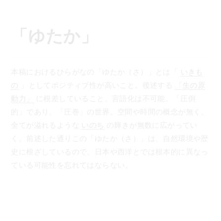
コ
ン
テ
「ゆたか」
ン
ツ
へ
本稿におけるひらがなの「ゆたか（さ）」とは「
いきも
ス
の
」としてポジティブ性が高いこと。後述する
「生の原
キ
動力」
に根差していること。言語化は不可能。「圧倒
ッ
的」であり、「圧巻」の世界。空間や時間の概念が無く、
プ
全てが溢れるような
いのち
の輝きが無数に広がってい
く。前述した通りこの「ゆたか（さ）」は、自然環境や歴
史に根ざしているので、日本や西洋とでは根本的に異なっ
ている可能性を忘れてはならない。