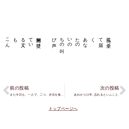
拷問を
受け
て
い
る
人で
も
こ
ん
な
声は
出
さ
な
い
ん
じ
ゃ
な
い
か
と
い
う
程
声
風に
乗っ
て
届
く
あ
な
た
の
い
の
ち
の
叫
び
前の投稿
次の投稿
また今日も、一人で、二つ、弁当を食べる。
あれから12年. 忘れるといふこと.
トップページへ